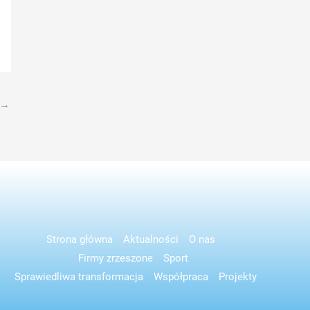
→
Strona główna
Aktualności
O nas
Firmy zrzeszone
Sport
Sprawiedliwa transformacja
Współpraca
Projekty