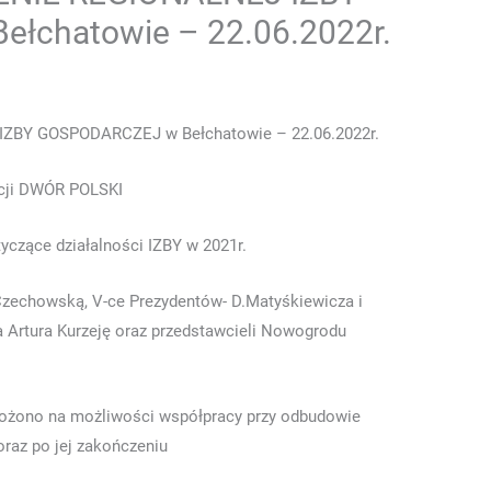
łchatowie – 22.06.2022r.
Y GOSPODARCZEJ w Bełchatowie – 22.06.2022r.
ncji DWÓR POLSKI
czące działalności IZBY w 2021r.
Czechowską, V-ce Prezydentów- D.Matyśkiewicza i
a Artura Kurzeję oraz przedstawcieli Nowogrodu
ołożono na możliwości współpracy przy odbudowie
raz po jej zakończeniu