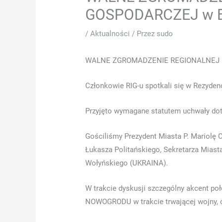
biedt
GOSPODARCZEJ w Be
gepersonaliseerde
beloningen
/
Aktualności
/ Przez
sudo
na
aanmelding.
WALNE ZGROMADZENIE REGIONALNEJ IZB
Euro
Gokkasten
:
Członkowie RIG-u spotkali się w Rezyde
Hieronder
hebben
Przyjęto wymagane statutem uchwały doty
we
Gościliśmy Prezydent Miasta P. Mariolę 
al
Łukasza Politańskiego, Sekretarza Miast
onze
Wołyńskiego (UKRAINA).
bezoekers
voorzien
W trakcie dyskusji szczególny akcent p
van
NOWOGRODU w trakcie trwającej wojny, o
een
complete