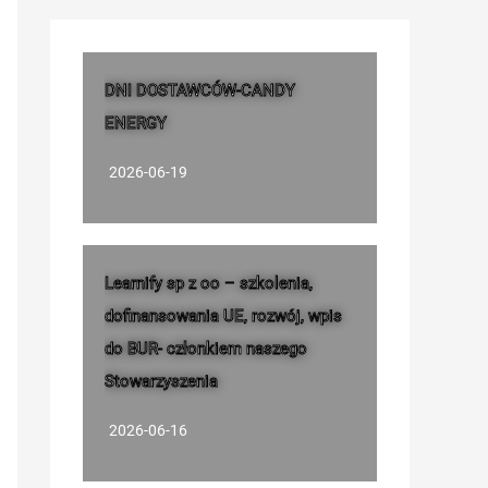
DNI DOSTAWCÓW-CANDY
ENERGY
2026-06-19
Learnify sp z oo – szkolenia,
dofinansowania UE, rozwój, wpis
do BUR- członkiem naszego
Stowarzyszenia
2026-06-16