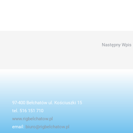
Brak podpisu
Brak podpisu
Następny Wpis
97-400 Bełchatów ul. Kościuszki 15
tel. 516 151 710
www.rigbelchatow.pl
email:
biuro@rigbelchatow.pl