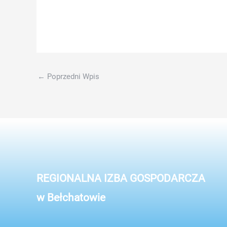
Brak podpisu
lijst
van
spelaanbieders
wiens
spellen
←
Poprzedni Wpis
beschikbaar
zijn
op
Bitcasino.
Alle
casinos
Apeldoorn
REGIONALNA IZBA GOSPODARCZA
w Bełchatowie
Betrouwbaar
Krasloten