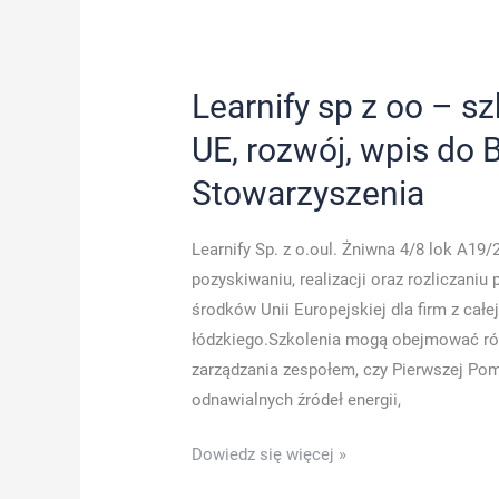
Learnify sp z oo – s
UE, rozwój, wpis do
Stowarzyszenia
Learnify Sp. z o.oul. Żniwna 4/8 lok A19/
pozyskiwaniu, realizacji oraz rozliczan
środków Unii Europejskiej dla firm z cał
łódzkiego.Szkolenia mogą obejmować róż
zarządzania zespołem, czy Pierwszej P
odnawialnych źródeł energii,
Learnify
Dowiedz się więcej »
sp