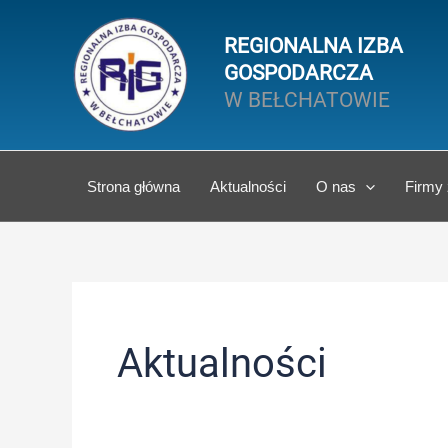
Przejdź
do
REGIONALNA IZBA
treści
GOSPODARCZA
W BEŁCHATOWIE
Strona główna
Aktualności
O nas
Firmy
Aktualności