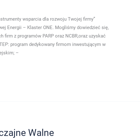
trumenty wsparcia dla rozwoju Twojej firmy”
ej Energii – Klaster ONE. Mogliśmy dowiedzieć się,
ch firm z programów PARP oraz NCBR,oraz uzyskać
i STEP: program dedykowany firmom inwestującym w
ejskim; –
czajne Walne