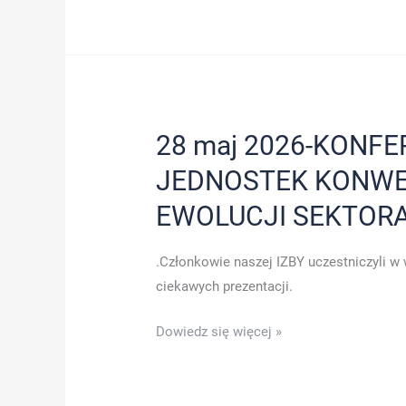
ZGROMADZENIE
RIG-
u
28 maj 2026-KONF
JEDNOSTEK KONWE
EWOLUCJI SEKTOR
.Członkowie naszej IZBY uczestniczyli w
ciekawych prezentacji.
28
Dowiedz się więcej »
maj
2026-
KONFERENCJA