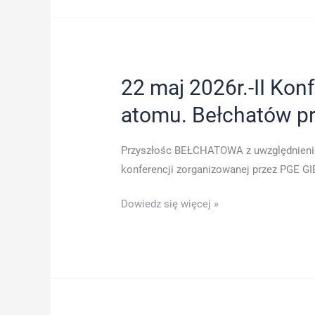
„ROLA
JEDNOSTEK
KONWENCJONALNYCH
W
22 maj 2026r.-II Kon
DOBIE
atomu. Bełchatów pr
EWOLUCJI
SEKTORA
ENERGETYCZNEGO”.
Przyszłośc BEŁCHATOWA z uwzględnieniem
konferencji zorganizowanej przez PGE GIE
22
Dowiedz się więcej »
maj
2026r.-
II
Konferencja
„Od