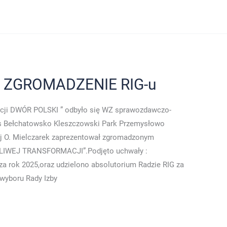
E ZGROMADZENIE RIG-u
ncji DWÓR POLSKI ” odbyło się WZ sprawozdawczo-
s Bełchatowsko Kleszczowski Park Przemysłowo
ej O. Mielczarek zaprezentował zgromadzonym
WEJ TRANSFORMACJI”.Podjęto uchwały :
za rok 2025,oraz udzielono absolutorium Radzie RIG za
wyboru Rady Izby