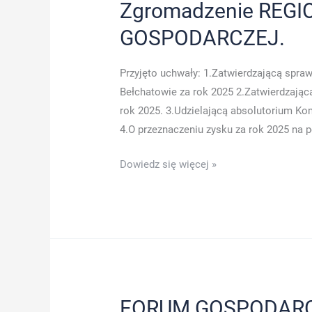
Zgromadzenie REGI
GOSPODARCZEJ.
Przyjęto uchwały: 1.Zatwierdzającą spra
Bełchatowie za rok 2025 2.Zatwierdzając
rok 2025. 3.Udzielającą absolutorium Ko
4.O przeznaczeniu zysku za rok 2025 na p
6
Dowiedz się więcej »
maj
2026r-
Nadzwyczajne
Walne
Zgromadzenie
REGIONALNEJ
IZBY
FORUM GOSPODARC