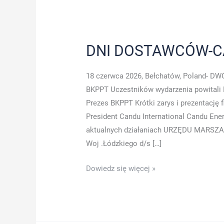
DNI DOSTAWCÓW-C
18 czerwca 2026, Bełchatów, Poland- DW
BKPPT Uczestników wydarzenia powitali 
Prezes BKPPT Krótki zarys i prezentację 
President Candu International Candu Ener
aktualnych działaniach URZĘDU MARSZA
Woj .Łódzkiego d/s […]
DNI
Dowiedz się więcej »
DOSTAWCÓW-
CANDY
ENERGY