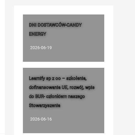
DNI DOSTAWCÓW-CANDY
ENERGY
2026-06-19
Learnify sp z oo – szkolenia,
dofinansowania UE, rozwój, wpis
do BUR- członkiem naszego
Stowarzyszenia
2026-06-16