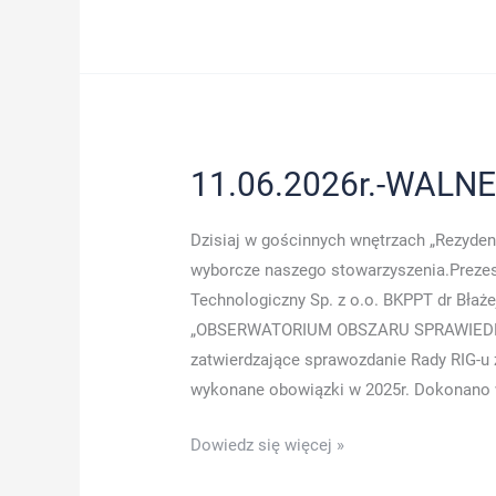
z
oo
–
szkolenia,
dofinansowania
UE,
11.06.2026r.-WALN
rozwój,
wpis
Dzisiaj w gościnnych wnętrzach „Rezyde
do
wyborcze naszego stowarzyszenia.Preze
BUR-
Technologiczny Sp. z o.o. BKPPT dr Błaż
członkiem
„OBSERWATORIUM OBSZARU SPRAWIEDLI
naszego
zatwierdzające sprawozdanie Rady RIG-u 
Stowarzyszenia
wykonane obowiązki w 2025r. Dokonano 
11.06.2026r.-
Dowiedz się więcej »
WALNE