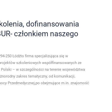
zkolenia, dofinansowania
 BUR- członkiem naszego
294-250 Łódźto firma specjalizująca się w
iu projektów szkoleniowych współfinansowanych ze
ej Polski – w szczególności na terenie województwa
norodny zakres tematyczny, od komunikacji,
omocy Przedmedycznej,po obejmujące m.in. znajomość