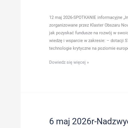
węgla
do
atomu.
12 maj 2026-SPOTKANIE informacyjne „Ins
Bełchatów
zorganizowane przez Klaster Obszaru Now
przyszłości”
jak pozyskać fundusze na rozwój w swoi
wiedzę i wsparcie w zakresie: – dotacj
technologie krytyczne na poziomie europ
Dowiedz się więcej »
6 maj 2026r-Nadzwy