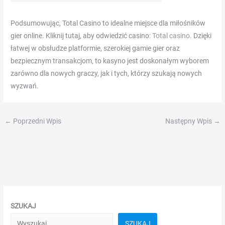
nieuwe
gratis
Podsumowując, Total Casino to idealne miejsce dla miłośników
casino
gier online. Kliknij tutaj, aby odwiedzić casino:
Total casino
. Dzięki
bonussen
łatwej w obsłudze platformie, szerokiej gamie gier oraz
gaan
bezpiecznym transakcjom, to kasyno jest doskonałym wyborem
live
zarówno dla nowych graczy, jak i tych, którzy szukają nowych
op
wyzwań.
onze
website.
←
Poprzedni Wpis
Następny Wpis
→
Goksite
Met
Uitbetaling
Binnen
24
Uur
Ze
SZUKAJ
hebben
SZUKAJ