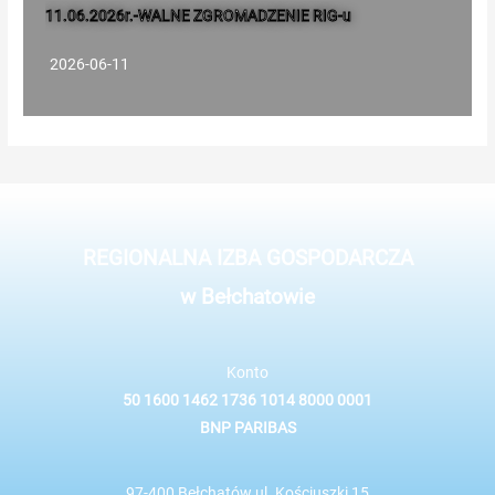
het
11.06.2026r.-WALNE ZGROMADZENIE RIG-u
maken
2026-06-11
van
transacties,
vooral
in
de
online
casino
REGIONALNA IZBA GOSPODARCZA
sector.
w Bełchatowie
Dit
komt
door
Konto
hun
50 1600 1462 1736 1014 8000 0001
slanke
BNP PARIBAS
geluidseffecten,
hoogwaardige
97-400 Bełchatów ul. Kościuszki 15