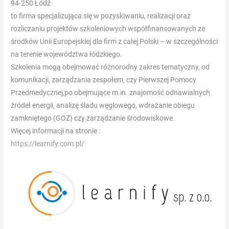
94-250 Łódź
pictogram
to firma specjalizująca się w pozyskiwaniu, realizacji oraz
dat
rozliczaniu projektów szkoleniowych współfinansowanych ze
kan
środków Unii Europejskiej dla firm z całej Polski – w szczególności
winnen
na terenie województwa łódzkiego.
7500
Szkolenia mogą obejmować różnorodny zakres tematyczny, od
munten
komunikacji, zarządzania zespołem, czy Pierwszej Pomocy
wanneer
Przedmedycznej,po obejmujące m.in. znajomość odnawialnych
5
źródeł energii, analizę śladu węglowego, wdrażanie obiegu
verschijnen.
zamkniętego (GOZ) czy zarządzanie środowiskowe.
Online
Więcej informacji na stronie :
Casino
https://learnify.com.pl/
Met
Sportsbetting
-
Natuurlijk
zijn
online
casino