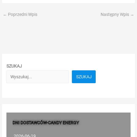
tips
ook
←
Poprzedni Wpis
Następny Wpis
→
gemakkelijk
te
vinden
met
behulp
van
online
SZUKAJ
casino's
SZUKAJ
die
andere
spellen
aanbieden.
Casino
Middelburg
DNI DOSTAWCÓW-CANDY ENERGY
Online
:
Elke
2026-06-19