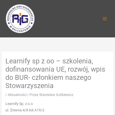
Przejdź
Holland
do
casino
treści
Hertogenbosch
poker
Online
Gokken
Apeldoorn
:
Het
Learnify sp z oo – szkolenia,
symbool
alle
dofinansowania UE, rozwój, wpis
spelers
do BUR- członkiem naszego
anticiperen
Stowarzyszenia
al,
is
/
Aktualności
/ Przez
Stanisław Gotkiewicz
de
Learnify Sp. z o.o
wilde
ul. Żniwna 4/8 lok A19/2
tijger