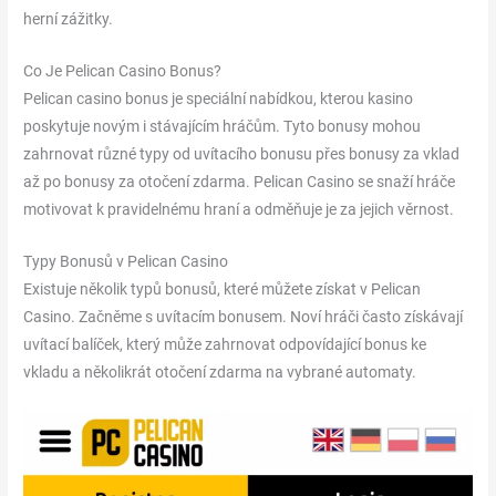
een
herní zážitky.
paar
populaire
Co Je Pelican Casino Bonus?
spelkeuzes,
Pelican casino bonus je speciální nabídkou, kterou kasino
het
poskytuje novým i stávajícím hráčům. Tyto bonusy mohou
bingoschema,
zahrnovat různé typy od uvítacího bonusu přes bonusy za vklad
een
až po bonusy za otočení zdarma. Pelican Casino se snaží hráče
optie
motivovat k pravidelnému hraní a odměňuje je za jejich věrnost.
om
Typy Bonusů v Pelican Casino
de
Existuje několik typů bonusů, které můžete získat v Pelican
live
Casino. Začněme s uvítacím bonusem. Noví hráči často získávají
chat-
uvítací balíček, který může zahrnovat odpovídající bonus ke
functie
vkladu a několikrát otočení zdarma na vybrané automaty.
te
laden
en
andere
functies