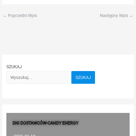
je
hetzelfde
←
Poprzedni Wpis
Następny Wpis
→
account
gebruikt.
Naast
deze
kunt
u
SZUKAJ
retrigger
de
SZUKAJ
gratis
spins
modus
met
het
aantal
DNI DOSTAWCÓW-CANDY ENERGY
symbolen