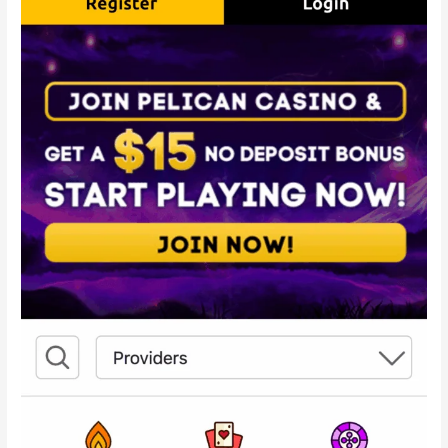
waardoor
het
moeiteloos
gemakkelijk
te
navigeren
is.
Low
Volatility
Gokkasten
Zonder
Cruks
-
Direct
nadat
je
de
inzet