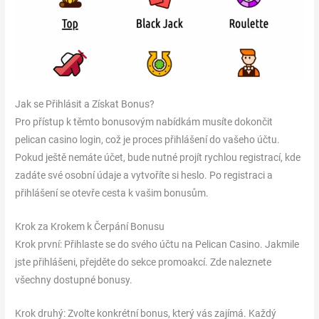
bepaald
hebt
kun
je
de
rollen
Jak se Přihlásit a Získat Bonus?
van
Pro přístup k těmto bonusovým nabídkám musíte dokončit
deze
pelican casino login, což je proces přihlášení do vašeho účtu.
slot
Pokud ještě nemáte účet, bude nutné projít rychlou registrací, kde
laten
zadáte své osobní údaje a vytvoříte si heslo. Po registraci a
draaien..
přihlášení se otevře cesta k vašim bonusům.
Online
Gokken
Krok za Krokem k Čerpání Bonusu
Zonder
Krok první: Přihlaste se do svého účtu na Pelican Casino. Jakmile
Registratie
:
jste přihlášeni, přejděte do sekce promoakcí. Zde naleznete
Je
všechny dostupné bonusy.
kunt
Krok druhý: Zvolte konkrétní bonus, který vás zajímá. Každý
bluffen