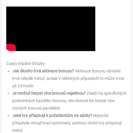
en
je
zult
een
harde
tijd
verlaten
wanneer
Často Kladné Otázky
ingevoerd.
Jak dlouho trvá aktivace bonusu?
Aktivace bonusu obvykle
Gratis
trvá několik minut, avšak v některých případech to může trvat
Bonus
až 24 hodin.
Geld
Je možné čerpat více bonusů najednou?
Záleží na specifických
Casino
podmínkách každého bonusu, ale obecně lze čerpat více
Bij
různých bonusů paralelně.
het
Jaké hry přispívají k požadavkům na sázky?
Nejvyšší
beste
příspěvek mívají hrací automaty, zatímco stolní hry přispívají
Zwitserse
méně.