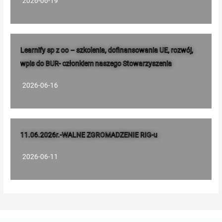
2026-06-19
en
spins
toegekend
hierboven
Learnify sp z oo – szkolenia, dofinansowania UE, rozwój,
beschreven
wpis do BUR- członkiem naszego Stowarzyszenia
van
toepassing,
2026-06-16
maar
het
absolute
maximum
11.06.2026r.-WALNE ZGROMADZENIE RIG-u
aantal
gratis
2026-06-11
spins
kunt
u
genieten
in