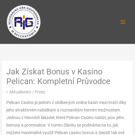
Przejdź
Goksites
do
met
treści
vergunning
in
Leiden
Casino
Holdem
Hoge
Jak Získat Bonus v Kasino
Inzet
:
Zodra
Pelican: Kompletní Průvodce
je
/
Aktualności
/ Przez
op
de
Pelican Casino je jedním z oblíbených online kasin mezi hráči díky
homepage
jeho atraktivním nabídkám a rozmanitým herním možnostem.
bent,
Jednou z hlavních lákadel, které Pelican Casino nabízí, jsou jeho
zie
bonusy a promoakce. V tomto článku se podíváme na to, jak
je
můžete maximálně využít Pelican casino bonus a zlepšit tak své