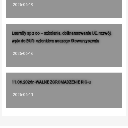
2026-06-19
ook
aan..
Waar
Live
Learnify sp z oo – szkolenia, dofinansowania UE, rozwój,
Craps
wpis do BUR- członkiem naszego Stowarzyszenia
Spelen
Als
2026-06-16
u
de
herhaalde
herinnering
11.06.2026r.-WALNE ZGROMADZENIE RIG-u
wilt
uitschakelen,
2026-06-11
klikt
u
hieronder
op