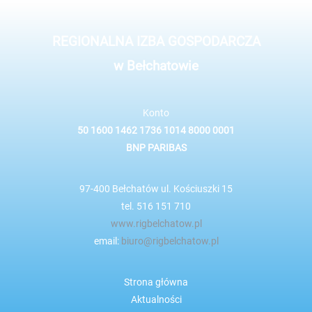
Annuleren.
Met
REGIONALNA IZBA GOSPODARCZA
meer
w Bełchatowie
dan
400
slots,
Konto
zul
50 1600 1462 1736 1014 8000 0001
je
BNP PARIBAS
niet
opraken
van
97-400 Bełchatów ul. Kościuszki 15
games
tel. 516 151 710
te
www.rigbelchatow.pl
spelen
email:
biuro@rigbelchatow.pl
op
elk
Strona główna
gewenst
Aktualności
moment