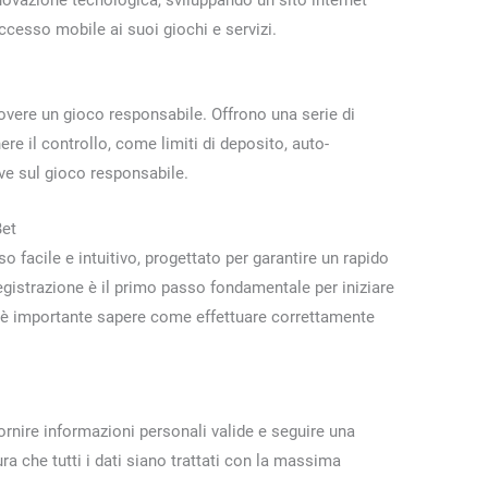
accesso mobile ai suoi giochi e servizi.
vere un gioco responsabile. Offrono una serie di
ere il controllo, come limiti di deposito, auto-
ve sul gioco responsabile.
Bet
o facile e intuitivo, progettato per garantire un rapido
 registrazione è il primo passo fondamentale per iniziare
ed è importante sapere come effettuare correttamente
ornire informazioni personali valide e seguire una
ra che tutti i dati siano trattati con la massima