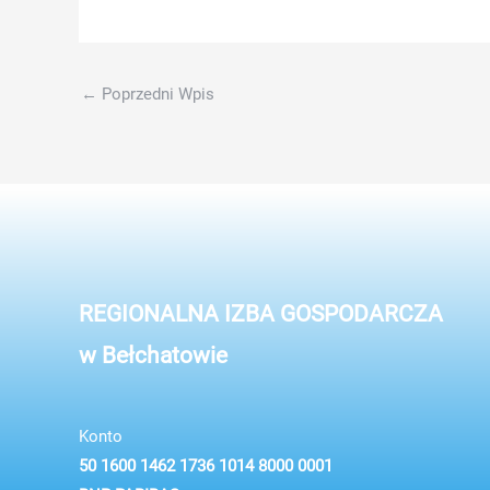
gratis
spins.
←
Poprzedni Wpis
Het
kleurenwiel
(mijn
favoriet)
bestaat
uit
de
vier
REGIONALNA IZBA GOSPODARCZA
kaartpakken
w Bełchatowie
en
gratis
spins.
Konto
50 1600 1462 1736 1014 8000 0001
Mijl