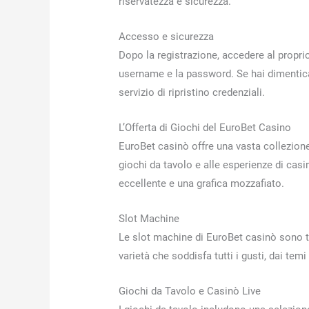
riservatezza e sicurezza.
uit
de
Accesso e sicurezza
VS
Dopo la registrazione, accedere al proprio
zonder
username e la password. Se hai dimenticat
aan
servizio di ripristino credenziali.
de
verkeerde
L’Offerta di Giochi del EuroBet Casino
kant
EuroBet casinò offre una vasta collezione
van
giochi da tavolo e alle esperienze di casi
de
eccellente e una grafica mozzafiato.
wet.
Slot Machine
Gokspellen
Le slot machine di EuroBet casinò sono tr
gratis
varietà che soddisfa tutti i gusti, dai temi
slots
Giochi da Tavolo e Casinò Live
Gokkasten