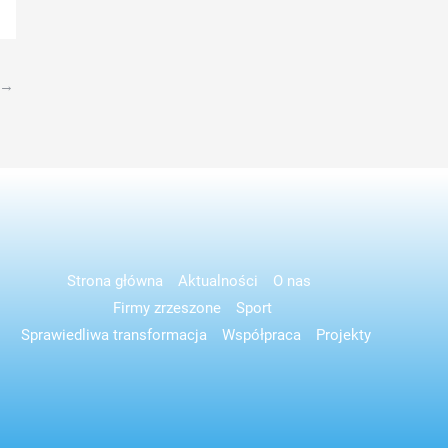
→
Strona główna
Aktualności
O nas
Firmy zrzeszone
Sport
Sprawiedliwa transformacja
Współpraca
Projekty