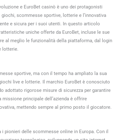
voluzione e EuroBet casinò è uno dei protagonisti
di giochi, scommesse sportive, lotterie e l’innovativa
nte e sicura per i suoi utenti. In questo articolo
atteristiche uniche offerte da EuroBet, incluse le sue
e al meglio le funzionalità della piattaforma, dal login
lotterie.
esse sportive, ma con il tempo ha ampliato la sua
iochi live e lotterie. Il marchio EuroBet è conosciuto
ndo adottato rigorose misure di sicurezza per garantire
 missione principale dell’azienda è offrire
novativa, mettendo sempre al primo posto il giocatore.
a i pionieri delle scommesse online in Europa. Con il
nnovazione tecnologica, sviluppando un sito internet