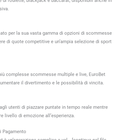
 di roulette, blackjack e baccarat, disponibili anche in
siva.
omato per la sua vasta gamma di opzioni di scommesse
re di quote competitive e un’ampia selezione di sport
più complesse scommesse multiple e live, EuroBet
entare il divertimento e le possibilità di vincita.
gli utenti di piazzare puntate in tempo reale mentre
re livello di emozione all’esperienza.
 di Pagamento
t è un’operazione semplice e vel… [continua nel file