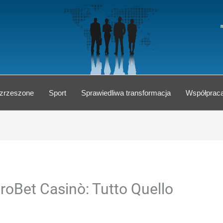
 zrzeszone
Sport
Sprawiedliwa transformacja
Współprac
roBet Casinò: Tutto Quello