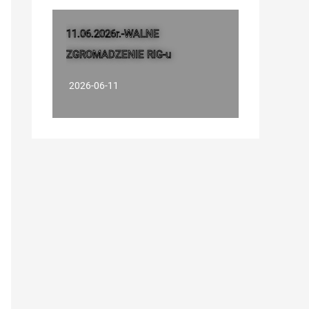
11.06.2026r.-WALNE
ZGROMADZENIE RIG-u
2026-06-11