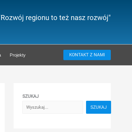
"Rozwój regionu to też nasz rozwój"
KONTAKT Z NAMI
a
Projekty
SZUKAJ
SZUKAJ