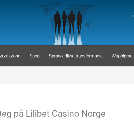
 zrzeszone
Sport
Sprawiedliwa transformacja
Współprac
eg på Lilibet Casino Norge