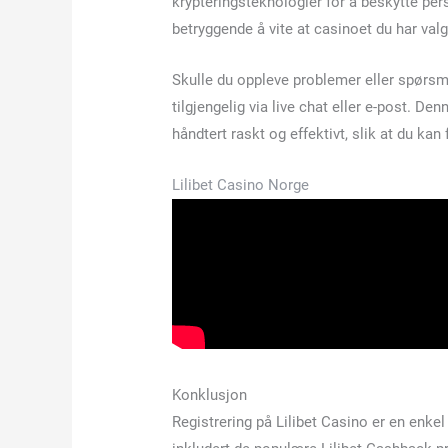
krypteringsteknologier for å beskytte pers
relevante
betryggende å vite at casinoet du har valg
details
opgenomen.
Skulle du oppleve problemer eller spørsmå
Casino
tilgjengelig via live chat eller e-post. Den
Bij
håndtert raskt og effektivt, slik at du kan
Oss
:
Aangezien
Lilibet Casino Norge
u
het
maken
van
deposito's
met
contant
Konklusjon
geld
Registrering på Lilibet Casino er en enkel
of