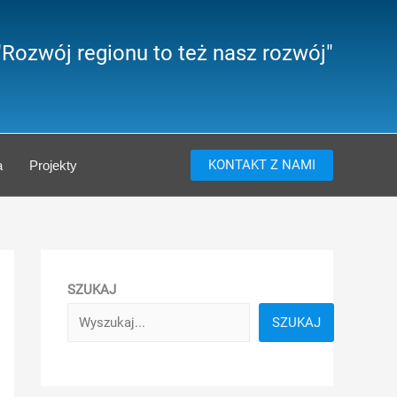
"Rozwój regionu to też nasz rozwój"
KONTAKT Z NAMI
a
Projekty
SZUKAJ
SZUKAJ