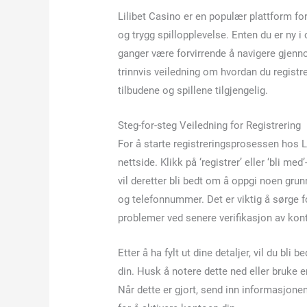
een
Lilibet Casino er en populær plattform f
kasteel
og trygg spillopplevelse. Enten du er ny i 
hebt
ganger være forvirrende å navigere gjenn
gebouwd,
trinnvis veiledning om hvordan du registr
wordt
tilbudene og spillene tilgjengelig.
u
Steg-for-steg Veiledning for Registrering
aangesteld
For å starte registreringsprosessen hos L
als
nettside. Klikk på ‘registrer’ eller ‘bli 
de
vil deretter bli bedt om å oppgi noen gr
beste
og telefonnummer. Det er viktig å sørge f
man
problemer ved senere verifikasjon av kon
om
de
Etter å ha fylt ut dine detaljer, vil du bl
Koninklijke
din. Husk å notere dette ned eller bruke 
bruiloft
Når dette er gjort, send inn informasjonen
bij