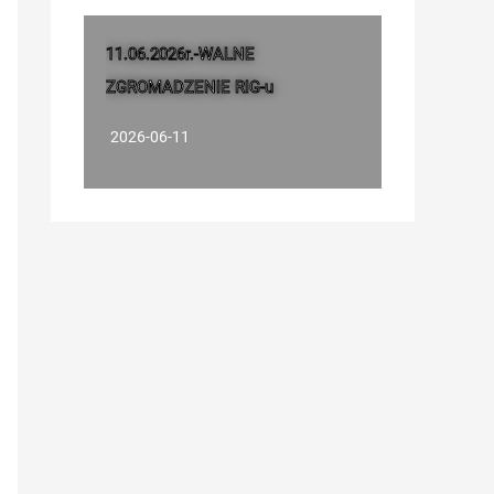
11.06.2026r.-WALNE
ZGROMADZENIE RIG-u
2026-06-11