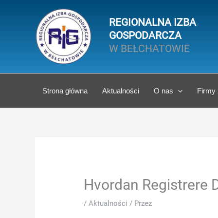
Przejdź
Online
do
casino
REGIONALNA IZBA
treści
The
GOSPODARCZA
Hague
W BEŁCHATOWIE
met
gratis
startgeld
Strona główna
Aktualności
O nas
Firmy
No
Deposit
Bonus
Nederland
2025
Online
Hvordan Registrere D
Casino
:
Zodra
/
Aktualności
/ Przez
u