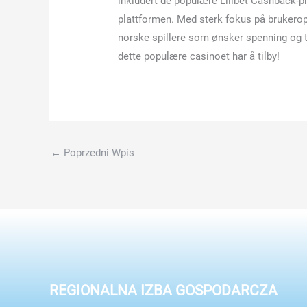
inkludert de populære Lilibet Cashback-p
uw
plattformen. Med sterk fokus på brukeropp
creditcard
norske spillere som ønsker spenning og tr
en
dette populære casinoet har å tilby!
zal
spelen
online,
er
zijn
vele
←
Poprzedni Wpis
manieren
om
in
rekening
gebracht
met
fraude
REGIONALNA IZBA GOSPODARCZA
of