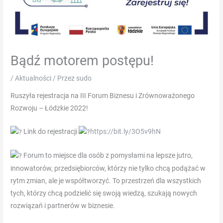
Uitbetaling
Nederlandse
Casino
Online
-
Bądź motorem postępu!
Roulette,
/
Aktualności
/ Przez
sudo
Blackjack,
Poker,
Ruszyła rejestracja na III Forum Biznesu i Zrównoważonego
Baccarat
Rozwoju – Łódzkie 2022!
en
nog
Link do rejestracji
https://bit.ly/3O5v9hN
veel
Forum to miejsce dla
osób z pomysłami na lepsze jutro,
meer
zijn
innowatorów, przedsiębiorców, którzy nie tylko chcą podążać w
beschikbaar
rytm zmian, ale je współtworzyć. To przestrzeń dla wszystkich
voor
tych, którzy chcą podzielić się swoją wiedzą, szukają nowych
Amerikaanse
rozwiązań i partnerów w biznesie.
gebruikers.