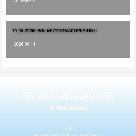
2026-06-16
Dit
kan
worden
gebruikt
11.06.2026r.-WALNE ZGROMADZENIE RIG-u
om
je
2026-06-11
huidige
pokervaardigheden
te
verbeteren
en
om
een
REGIONALNA IZBA GOSPODARCZA
nieuwe
w Bełchatowie
pokervariant
te
leren
Konto
als