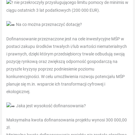
nie przekroczyły przysługującego limitu pomocy de minimis w
K,
ciągu ostatnich 3 lat podatkowych (200 000 EUR).
en
een.
Na co można przeznaczyć dotację?
Gxmble
Casino
Dofinansowanie przeznaczone jest na cele inwestycyjne MŚP w
Gratis
postaci zakupu środków trwałych i/lub wartości niematerialnych
Spins
i prawnych, dzięki którym przedsiębiorcy trwale odbudują swoją
Zonder
pozycję rynkową oraz zwiększą odporność gospodarczą na
Deposit
:
przyszłe kryzysy poprzez podniesienie poziomu
Extra
konkurencyjności. W celu umożliwienia rozwoju potencjału MŚP
winlijnen
planuje się m.in. wsparcie ich transformacji cyfrowej i
functie-
ekologicznej.
kijk
voor
Jaka jest wysokość dofinansowania?
de
spider
Maksymalna kwota dofinansowania projektu wynosi 300 000,00
die
zł.
het