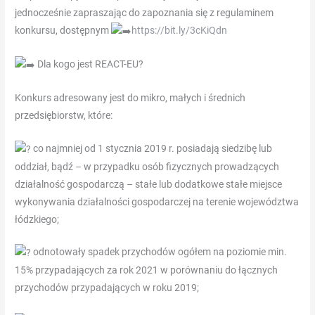
te
jednocześnie zapraszając do zapoznania się z regulaminem
maken
konkursu, dostępnym
https://bit.ly/3cKiQdn
volgens
het
Dla kogo jest REACT-EU?
thema,
Konkurs adresowany jest do mikro, małych i średnich
maar
przedsiębiorstw, które:
in
het
co najmniej od 1 stycznia 2019 r. posiadają siedzibę lub
geval
oddział, bądź – w przypadku osób fizycznych prowadzących
van
działalność gospodarczą – stałe lub dodatkowe stałe miejsce
de
wykonywania działalności gospodarczej na terenie województwa
Diamond
łódzkiego;
Queen,
zijn
odnotowały spadek przychodów ogółem na poziomie min.
dat
15% przypadających za rok 2021 w porównaniu do łącznych
stijlvolle
przychodów przypadających w roku 2019;
J,
Q,