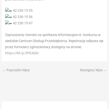
u
42 230 15 55
gooien
in
42 230 15 56
hogere
42 230 15 97
inzetten,
Zapraszamy również na spotkania informacyjne nt. konkursu w
aftopping
siedzibie Centrum Obsługi Przedsiębiorcy. Rejestracja odbywa się
op
przez formularz zgłoszeniowy dostępny na stronie:
500
https://bit.ly/3PEAbDi
munten
per
spin.
←
Poprzedni Wpis
Następny Wpis
→
Madison
Casino
Gratis
Spins
Zonder
Deposit