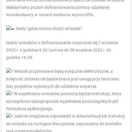
Minimalna kwota dofinansowania projektu nie została określona.
bedrag
Maksymalny poziom dofinansowania pomocy udzielanej
van
wnioskodawcy w ramach konkursu wynosi 85%.
de
winlijnen
Kiedy i gdzie można złożyć wniosek?
verhoogt
tot
Nabór wniosków o dofinansowanie rozpocznie się 7 września
50.
2022 r. o godzinie 8.00 i potrwa do 28 września 2022 r. do
godziny 16.00.
Kansspelen
Wnioski przyjmowane będą wyłącznie elektronicznie, a
Amersfoort
kolejność złożenia nie będzie brana pod uwagę przy tworzeniu
Dual
listy projektów wybranych do udzielenia wsparcia.
Play
W wypełnianiu wniosków pomocna będzie Instrukcja, która
Roulette
szczegółowo opisuje sposób wypełnienia poszczególnych pól
Met
formularza aplikacyjnego.
Bonus
Jeśli nie znajdziecie odpowiedzi w dokumentacji lub instrukcji
Anders,
do wniosku na nurtujące Was pytanie, zapraszamy do kontaktu
kunt
pod numerami telefonów: