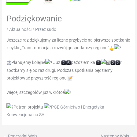
een
beloning
Podziękowanie
zijn.
Speelautomatenhal
/
Aktualności
/ Przez
sudo
Uithoorn
Jeszcze raz dziękujemy za liczne przybycie na pierwsze spotkanie
-
z cyklu „Transformacja a rozwój gospodarczy regionu”
Ook
al
Planujemy kolejne
Już
października
r.
is
spotkamy się po raz drugi. Podczas spotkania będziemy
YoYoCasino
projektować przyszłość regionu
niet
blij
Więcej szczegółów już wkrótce
met
spelers
Patron projektu
PGE Górnictwo i Energetyka
met
Konwencjonalna SA
een
no
deposit
←
Poprzedni Wpis
Następny Wpis
→