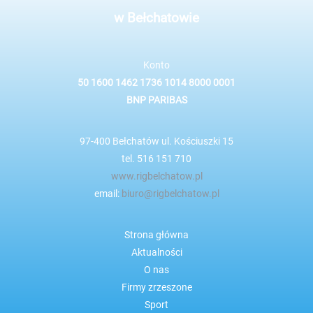
komen
w Bełchatowie
en
er
Konto
zijn
50 1600 1462 1736 1014 8000 0001
beperkte
BNP PARIBAS
lopende
bonus
Promoties
97-400 Bełchatów ul. Kościuszki 15
om
tel. 516 151 710
uit
www.rigbelchatow.pl
te
email:
biuro@rigbelchatow.pl
kiezen,
er
Strona główna
zijn
Aktualności
altijd
O nas
manieren
Firmy zrzeszone
om
Sport
gratis