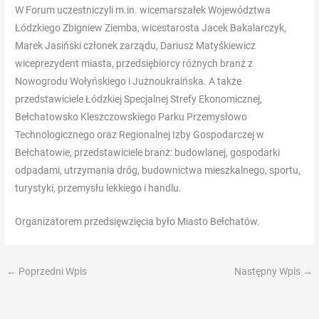
W Forum uczestniczyli m.in. wicemarszałek Województwa
-
Łódzkiego Zbigniew Ziemba, wicestarosta Jacek Bakalarczyk,
Ja,
Marek Jasiński członek zarządu, Dariusz Matyśkiewicz
het
wiceprezydent miasta, przedsiębiorcy różnych branż z
spelen
Nowogrodu Wołyńskiego i Jużnoukraińska. A także
van
przedstawiciele Łódzkiej Specjalnej Strefy Ekonomicznej,
een
Bełchatowsko Kleszczowskiego Parku Przemysłowo
demo-
Technologicznego oraz Regionalnej Izby Gospodarczej w
versie
Bełchatowie, przedstawiciele branż: budowlanej, gospodarki
op
odpadami, utrzymania dróg, budownictwa mieszkalnego, sportu,
onze
turystyki, przemysłu lekkiego i handlu.
website
biedt
Organizatorem przedsięwzięcia było Miasto Bełchatów.
een
mogelijkheid
om
←
Poprzedni Wpis
Następny Wpis
→
te
spelen
zonder