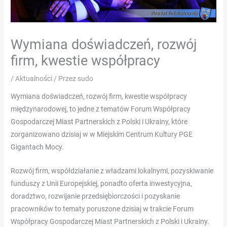
app
downloaden
op
Wymiana doświadczeń, rozwój
zowel
firm, kwestie współpracy
iOS
-
/
Aktualności
/ Przez
sudo
als
Android-
Wymiana doświadczeń, rozwój firm, kwestie współpracy
apparaten
międzynarodowej, to jedne z tematów Forum Współpracy
en
Gospodarczej Miast Partnerskich z Polski i Ukrainy,
które
genieten
zorganizowano dzisiaj w w Miejskim Centrum Kultury PGE
van
Gigantach Mocy.
een
Rozwój firm, współdziałanie z władzami lokalnymi, pozyskiwanie
draagbare
funduszy z Unii Europejskiej, ponadto oferta inwestycyjna,
ervaring.
doradztwo, rozwijanie przedsiębiorczości i pozyskanie
Gokkasten
pracowników to tematy poruszone dzisiaj w trakcie Forum
Ridder
Współpracy Gospodarczej Miast Partnerskich z Polski i Ukrainy.
Thema