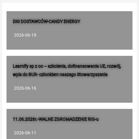
geld
dat
je
DNI DOSTAWCÓW-CANDY ENERGY
niet
2026-06-19
kunt
veroorloven
om
te
Learnify sp z oo – szkolenia, dofinansowania UE, rozwój,
verliezen.
wpis do BUR- członkiem naszego Stowarzyszenia
Casino
Met
2026-06-16
Voor
Highrollers
Deze
spellen
11.06.2026r.-WALNE ZGROMADZENIE RIG-u
bevatten
2026-06-11
live