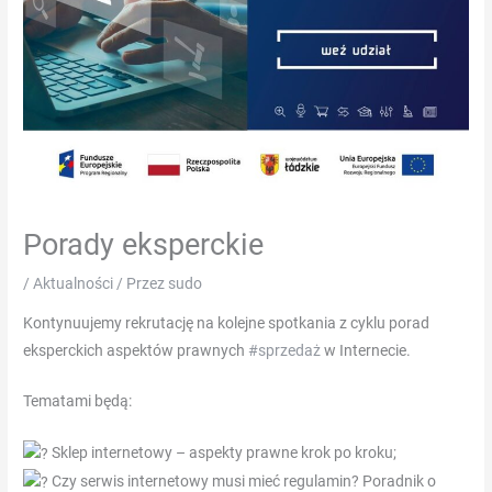
Gratis
Spins
Zonder
Deposit
-
Tabellimieten
variÃ«ren
van
de
Porady eksperckie
ene
/
Aktualności
/ Przez
sudo
site
tot
Kontynuujemy rekrutację na kolejne spotkania z cyklu porad
de
eksperckich aspektów prawnych
#sprzedaż
w Internecie.
andere
en
Tematami będą:
zelfs
Sklep internetowy – aspekty prawne krok po kroku;
tussen
tabellen
Czy serwis internetowy musi mieć regulamin? Poradnik o