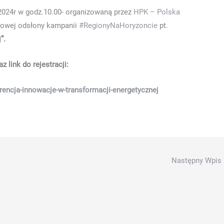
2024r w godz.10.00- organizowaną przez
HPK – Polska
iowej odsłony kampanii
#RegionyNaHoryzoncie
pt.
”.
 link do rejestracji:
rencja-innowacje-w-transformacji-energetycznej
Następny Wpis