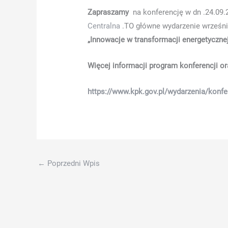
terug
Zapraszamy
na konferencję w dn .24.09.
hier
Centralna
.TO główne wydarzenie wrześn
weer
„Innowacje w transformacji energetycznej
is
Więcej informacji program konferencji oraz
niet
een
https://www.kpk.gov.pl/wydarzenia/konfe
zeer
populaire
slot.
Online
Casino
Zonder
←
Poprzedni Wpis
Licentie
-
Progressieve
jackpots