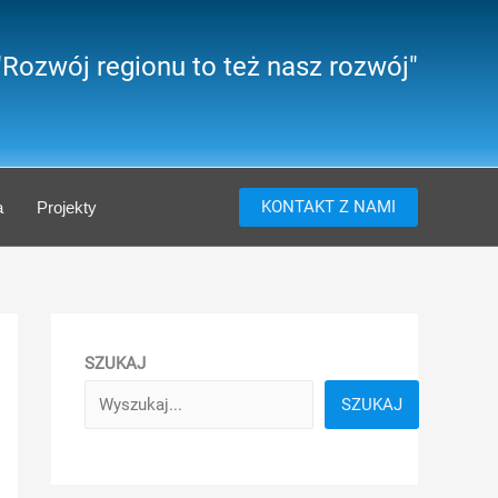
"Rozwój regionu to też nasz rozwój"
KONTAKT Z NAMI
a
Projekty
SZUKAJ
SZUKAJ