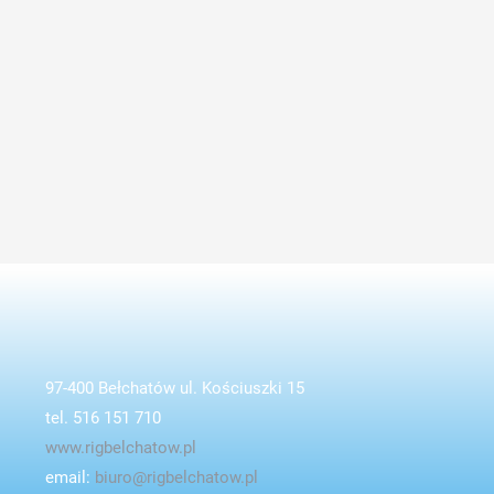
97-400 Bełchatów ul. Kościuszki 15
tel. 516 151 710
www.rigbelchatow.pl
email:
biuro@rigbelchatow.pl