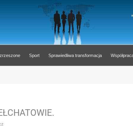
 zrzeszone
Sport
Sprawiedliwa transformacja
Współprac
EŁCHATOWIE.
cz