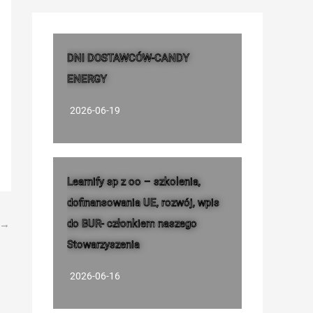
DNI DOSTAWCÓW-CANDY
ENERGY
2026-06-19
Learnify sp z oo – szkolenia,
dofinansowania UE, rozwój, wpis
do BUR- członkiem naszego
→
Stowarzyszenia
2026-06-16