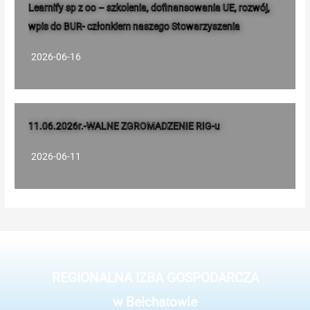
Learnify sp z oo – szkolenia, dofinansowania UE, rozwój,
Bij
wpis do BUR- członkiem naszego Stowarzyszenia
Oss
:
Aangezien
2026-06-16
u
het
maken
van
11.06.2026r.-WALNE ZGROMADZENIE RIG-u
deposito's
met
2026-06-11
contant
geld
of
uw
creditcard
en
zal
REGIONALNA IZBA GOSPODARCZA
spelen
w Bełchatowie
online,