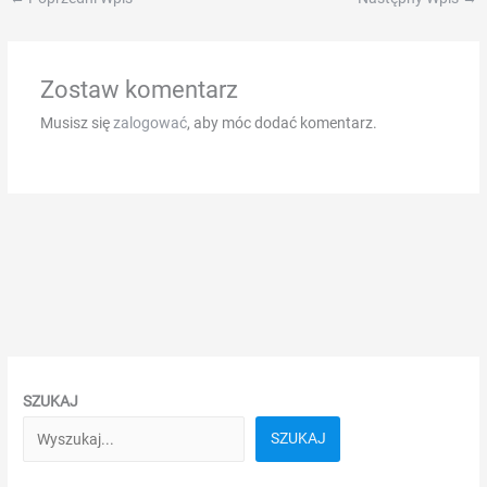
op
Ted
Megaways
Zostaw komentarz
zodra
het
Musisz się
zalogować
, aby móc dodać komentarz.
begint.
Voer
in
de
felgekleurde,
bizarre,
en
smakelijk
land
SZUKAJ
ontwikkeld
door
SZUKAJ
Pragmatic