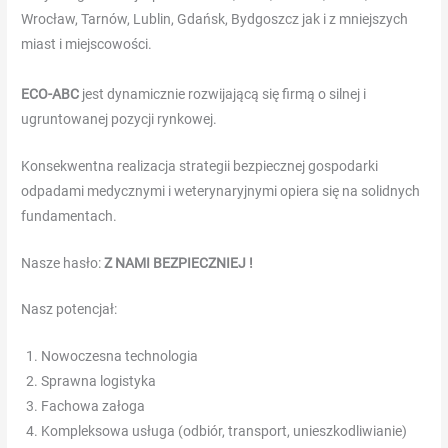
Wrocław, Tarnów, Lublin, Gdańsk, Bydgoszcz jak i z mniejszych
pagina.
miast i miejscowości.
Casino
Haarlem
ECO-ABC
jest dynamicznie rozwijającą się firmą o silnej i
noord
ugruntowanej pozycji rynkowej.
buikslotermeerplein
Konsekwentna realizacja strategii bezpiecznej gospodarki
odpadami medycznymi i weterynaryjnymi opiera się na solidnych
Lucky
fundamentach.
Wands
Casino
Nasze hasło:
Z NAMI BEZPIECZNIEJ !
Welkomstbonus
Eerste
Nasz potencjał:
Storting
Hierdoor
Nowoczesna technologia
kun
Sprawna logistyka
je
Fachowa załoga
een
Kompleksowa usługa (odbiór, transport, unieszkodliwianie)
deel