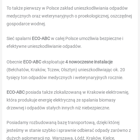
Geen
To także pierwszy w Polsce zakład unieszkodliwiania odpadów
download
medycznych oraz weterynaryjnych o proekologicznej, oszczędnej
vereist.
gospodarce wodnej.
Gokkasten
Ethereum
:
Sieć spalarni
ECO-ABC
w całej Polsce umożliwia bezpieczne i
Het
efektywne unieszkodliwianie odpadów.
casino
accepteert
Obecnie
ECO-ABC
eksploatuje
4 nowoczesne instalacje
een
(Bełchatów, Kraków, Tczew, Olsztyn) unieszkodliwiając ok. 20
groot
tysięcy ton odpadów medycznych i weterynaryjnych rocznie.
scala
aan
ECO-ABC
posiada także zlokalizowaną w Krakowie elektrownię,
betalingskeuzes,
która produkuje energię elektryczną ze spalania biomasy
netjes
drzewnej i odpadów stałych innych niż niebezpieczne.
gedetailleerd
Posiadamy rozbudowaną bazę transportową, dzięki której
onder
jesteśmy w stanie szybko i sprawnie odbierać odpady zarówno z
de
dużych aglomeracji np. Warszawa, Łódź, Kraków, Kielce,
financiÃ«le