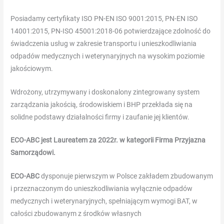
-
Posiadamy certyfikaty ISO PN-EN ISO 9001:2015, PN-EN ISO
Dit
14001:2015, PN-ISO 45001:2018-06 potwierdzające zdolność do
betekent
świadczenia usług w zakresie transportu i unieszkodliwiania
dat
odpadów medycznych i weterynaryjnych na wysokim poziomie
u
jakościowym.
alle
Novomatic
Wdrożony, utrzymywany i doskonalony zintegrowany system
slots
zarządzania jakością, środowiskiem i BHP przekłada się na
online
solidne podstawy działalności firmy i zaufanie jej klientów.
kunt
spelen-
ECO-ABC jest Laureatem za 2022r. w kategorii Firma Przyjazna
die
Samorządowi.
echte
gokkasten
ECO-ABC
dysponuje pierwszym w Polsce zakładem zbudowanym
nabootsen-
i przeznaczonym do unieszkodliwiania wyłącznie odpadów
op
medycznych i weterynaryjnych, spełniającym wymogi BAT, w
uw
całości zbudowanym z środków własnych
telefoon