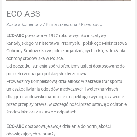
bonusfondsen,
ECO-ABS
moet
u
Zostaw komentarz
/
Firma zrzeszona
/ Przez
sudo
eerst
de
ECO-ABC
powstała w 1992 roku w wyniku inicjatywy
speciale
kanadyjskiego Ministerstwa Przemysłu i polskiego Ministerstwa
lijst
Ochrony Środowiska wspólnie organizujących misję wdrażania
op
ochrony środowiska w Polsce.
de
Od początku istnienia spółki oferujemy usługi dostosowane do
pagina
potrzeb i wymagań polskiej służby zdrowia.
Koralen
Prowadzimy kompleksową działalność w zakresie transportu i
promotievoorwaarden
unieszkodliwiania odpadów medycznych i weterynaryjnych
controleren.
dbając o środowisko naturalne i respektując wymogi stawiane
Double
przez przepisy prawa, w szczególności przez ustawę o ochronie
Ball
środowiska oraz ustawę o odpadach.
Roulette
ECO-ABC
dostosowuje swoje działania do norm jakości
Online
obowiązujących w branży.
Nederland