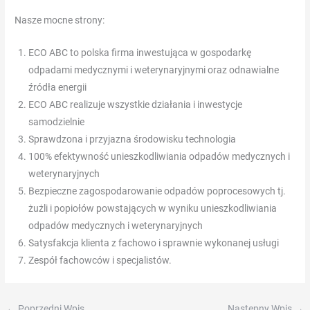
worden
Nasze mocne strony:
van
wat
ECO ABC to polska firma inwestująca w gospodarkę
hierna
odpadami medycznymi i weterynaryjnymi oraz odnawialne
komt.
źródła energii
ECO ABC realizuje wszystkie działania i inwestycje
Beste
samodzielnie
Western
Sprawdzona i przyjazna środowisku technologia
Slots
100% efektywność unieszkodliwiania odpadów medycznych i
Er
weterynaryjnych
zijn
Bezpieczne zagospodarowanie odpadów poprocesowych tj.
twee
żużli i popiołów powstających w wyniku unieszkodliwiania
delen
odpadów medycznych i weterynaryjnych
van
Satysfakcja klienta z fachowo i sprawnie wykonanej usługi
de
Zespół fachowców i specjalistów.
gratis
spin
functie
←
Poprzedni Wpis
Następny Wpis
→